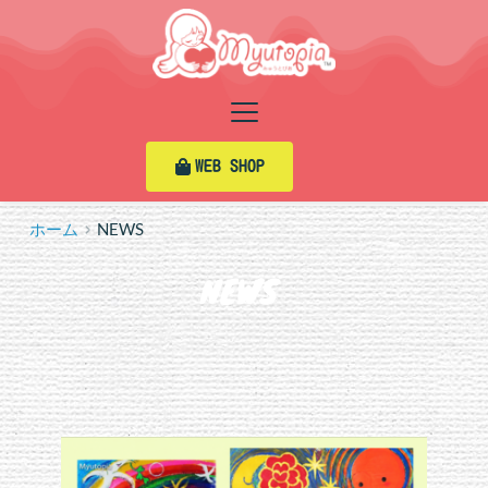
コ
ン
テ
ン
ツ
へ
ス
WEB SHOP
キ
ッ
プ
ホーム
NEWS
NEWS 