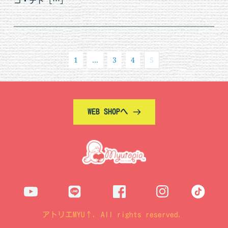
コ・テド […]
1
…
3
4
5
WEB SHOPへ
アトリエMYU↑. All rights reserved. 