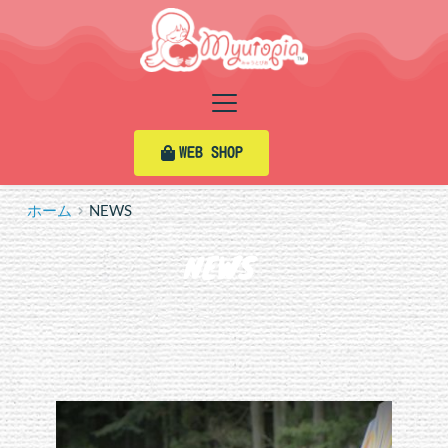
コ
ン
テ
ン
ツ
へ
ス
WEB SHOP
キ
ッ
プ
ホーム
NEWS
NEWS 