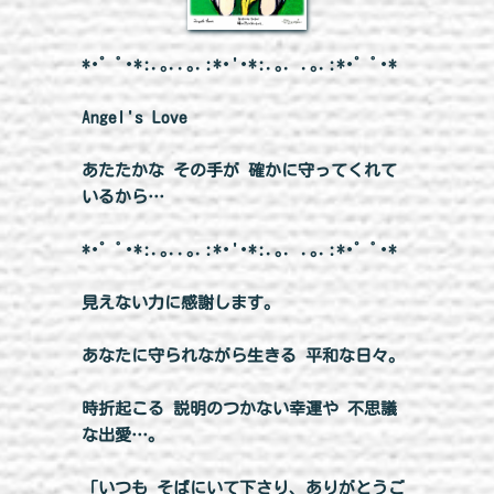
*･゜ﾟ･*:.｡..｡.:*･'･*:.｡. .｡.:*･゜ﾟ･*
Angel's Love
あたたかな その手が 確かに守ってくれて
いるから…
*･゜ﾟ･*:.｡..｡.:*･'･*:.｡. .｡.:*･゜ﾟ･*
見えない力に感謝します。
あなたに守られながら生きる 平和な日々。
時折起こる 説明のつかない幸運や 不思議
な出愛…。
「いつも そばにいて下さり、ありがとうご