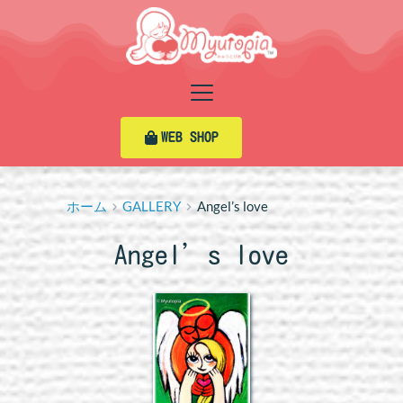
コ
ン
テ
ン
ツ
へ
ス
WEB SHOP
キ
ッ
プ
ホーム
GALLERY
Angel’s love
Angel’s love