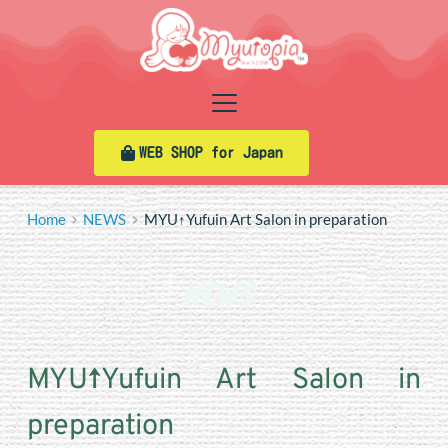
Skip
to
content
WEB SHOP for Japan
Home
NEWS
MYU↑Yufuin Art Salon in preparation
NEWS 
MYU↑Yufuin Art Salon in 
preparation