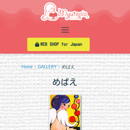
Skip
to
content
WEB SHOP for Japan
Home
GALLERY
めばえ
めばえ